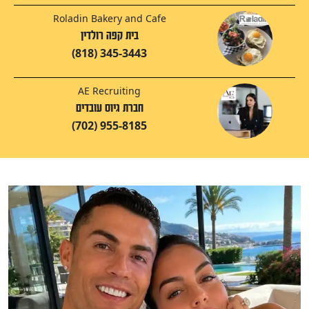
Roladin Bakery and Cafe
בית קפה רולדין
(818) 345-3443
AE Recruiting
חברת גיוס עובדים
(702) 955-8185