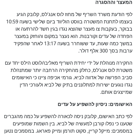
המעצר וההסגרה
לפי הודעת משרד השריף של מחוז לוס אנג'לס, קלובק הגיע
בעצמו לתחנת המשטרה בווסט הוליווד ביום שלישי בשעה 10:59
בבוקר, בעקבות צו מעצר שהוצא נגדו בגין חשד להרתעה או
הפחדה של עדים וקורבנות. הוא נעצר במקום והוחזק במעצר
במשך כמה שעות, עד ששוחרר בשעה 13:17 לאחר שהפקיד
ערבות בסך 300 אלף דולר.
החקירה מנוהלת על ידי יחידת השריף מאליבו/לוסט הילס יחד עם
משטרת לוס אנג'לס, כחלק מהחקירה הרחבה יותר שמתנהלת
סביב הפרשה של אדווה לביא. גורמי אכיפה ציינו כי האישומים
נגדו נוגעים ישירות למתלוננים בתיק של לביא ולעורכי הדין
שמייצגים אותם.
האישומים: ניסיון להשפיע על עדים
לפי כתב האישום, קלובק ניסה לכאורה להשפיע על כמה מהגברים
שטענו כי נפלו קורבן למעשיה של לביא. בין השמות שמופיעים
במסמכים: מייקל קריין, סקוט תורמן ומייק פאראג. במסמכים נטען