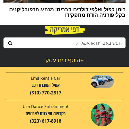
רומן כפול ואלפי דולרים בברים: מנהיג הרפובליקנים
בקליפורניה הודח מתפקידו
+
הוסף בית עסק
Emil Rent a Car
אמיל השכרת רכב
(310) 770-2817
Uza Dance Entrainment
רקדניות ומיצגים לארועים
(323) 617-8918