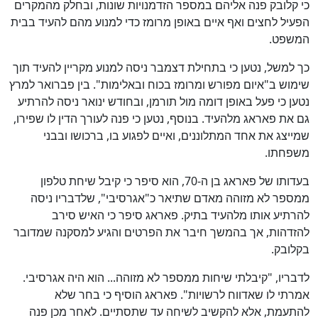
כי קלובק פנה אליהם במספר הזדמנויות שונות, ובחלק מהמקרים
הפעיל לחצים ואף איים באופן מרומז כדי למנוע מהם להעיד בבית
המשפט.
כך למשל, נטען כי בתחילת דצמבר ניסה למנוע מקריין להעיד תוך
שימוש ב"איום מפורש ומרומז בכוח ובאלימות". בין פברואר למרץ
נטען כי פעל באופן דומה מול תורמן, ובחודש ינואר ניסה להרתיע
גם את פאראג מלהעיד. בנוסף, נטען כי פנה לעורך הדין לו שפירו,
שמייצג את אחד המתלוננים, ואיים לפגוע בו, ברכושו ובבני
משפחתו.
בעדותו של פאראג בן ה-70, הוא סיפר כי קיבל שיחת טלפון
ממספר לא מזוהה מאדם שתיאר כ"אגרסיבי", שלדבריו ניסה
להרתיע אותו מלהעיד בתיק. פאראג סיפר כי האיש סירב
להזדהות, אך בהמשך חיבר את הפרטים והגיע למסקנה שמדובר
בקלובק.
לדבריו, "קיבלתי שיחות ממספר לא מזוהה... הוא היה אגרסיבי.
אמרתי לו שאדווח לרשויות". פאראג הוסיף כי בחר שלא
להתעמת, אלא להקשיב לשיחה עד שתסתיים. לאחר מכן פנה