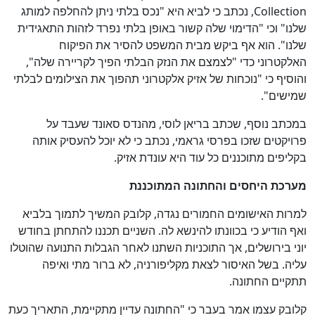
Collection, נכתב כי לביא היא "נכס בלתי ניתן להחלפה למותג
שלנו" וכי "הדימוי שלה קשור באופן בלתי נפרד לזהות התאגידית
שלנו". הוא אף ביקש מבית המשפט להסיר את הפיקוח
האלקטרוני כדי "לצמצם את הנזק הבלתי הפיך לקריירה שלה",
והוסיף כי "נוכחות של אזיק אלקטרוני תהפוך את הצילומים לבלתי
שמישים".
במכתב נוסף, שכתב בריאן לוסי, מהנדס סאונד שעבד על
פרויקטים שזכו בפרסי גראמי, נכתב כי לא יוכל להעסיק אותה
בקליפים מתוכננים כל עוד היא עונדת אזיק.
מערכת היחסים והחתונה המתוכננת
למרות האישומים החמורים נגדה, קלובק המשיך לתמוך בלביא
ואף הודיע כי בכוונתו להינשא לה. השניים תכננו להתחתן בחודש
יוני בירושלים, אך התוכניות השתנו לאחר הגבלות התנועה שהוטלו
כן
עליה. בשל האיסור לצאת מקליפורניה, לא ברור מתי ואיפה
62
%
תתקיים החתונה.
קלובק עצמו אמר בעבר כי "החתונה עדיין מתקיימת, התאריך כעת