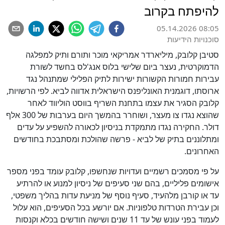
להיפתח בקרוב
05.14.2026 08:05
סוכנויות הידיעות
סטיבן קלובק, מיליארדר אמריקאי מוכר ותורם ותיק למפלגה
הדמוקרטית, נעצר ביום שלישי בלוס אנג'לס בחשד לשורת
עבירות חמורות הקשורות ישירות לתיק הפלילי שמתנהל נגד
ארוסתו, דוגמנית האונליפנס הישראלית אדווה לביא. לפי הרשויות,
קלובק הסגיר את עצמו בתחנת השריף בווסט הוליווד לאחר
שהוצא נגדו צו מעצר, ושוחרר בהמשך היום בערבות של 300 אלף
דולר. החקירה נגדו מתמקדת בניסיון לכאורה להשפיע על עדים
ומתלוננים בתיק של לביא - פרשה שהולכת ומסתבכת בחודשים
האחרונים.
על פי מסמכים רשמיים ועדויות שנחשפו, קלובק עומד בפני מספר
אישומים פליליים, בהם שני סעיפים של ניסיון למנוע או להרתיע
עד או קורבן מלהעיד, סעיף נוסף של מניעת עדות בהליך משפטי,
וכן עבירת הטרדות טלפוניות. אם יורשע בכל הסעיפים, הוא עלול
לעמוד בפני עונש של עד 11 שנים ושישה חודשים בכלא וקנסות