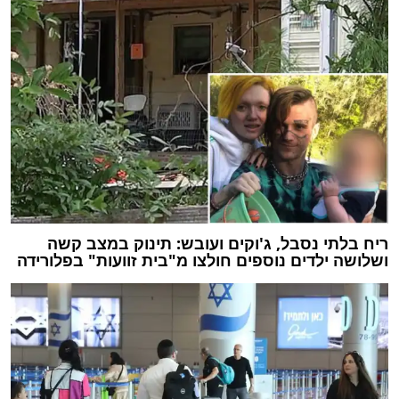
ריח בלתי נסבל, ג'וקים ועובש: תינוק במצב קשה
ושלושה ילדים נוספים חולצו מ"בית זוועות" בפלורידה