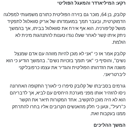
רקע: המיליארדר והמעגל הפוליטי
קלובק, בן 64, מוכר גם בזירה הפוליטית כתורם משמעותי למפלגה
הדמוקרטית, ובעבר תמך במועמדותו של אריק סוואלוול לתפקיד
מושל קליפורניה. הוא אף אירח את סוואלוול בביתו, אך בהמשך
ניתק איתו קשר לאחר שעלו נגדו טענות להתנהגות מינית לא
הולמת.
קלובק אמר אז כי "אני לא מוכן להיות מזוהה עם אדם שמנצל
נשים", והוסיף כי "אני תומך בזכויות נשים". בהמשך הודיע כי הוא
משנה את הזדהותו הפוליטית והגדיר את עצמו כרפובליקני
ליברטריאני.
גורמים בסביבתו של קלובק סיפרו כי לאורך התקופה האחרונה
ניסו להזהיר אותו מפני מערכת היחסים עם לביא, אך לדבריהם
הוא לא היה מוכן להקשיב. אחד המקורות תיאר את הקשר
כ"רעיל", וטען כי חלק מהאנשים הקרובים אליו בחרו להתרחק
ממנו בעקבות זאת.
המשך ההליכים