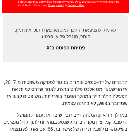
& data rates may apply. Msg frequency varies. Unsubscribe at any time by replying
STOP. Text HELP for help.
Privacy Policy
&
Terms Of Use
לא ניתן להציג את התוכן המוטמע כאן (התוכן אינו זמין,
הוסר, מוגבל גיל או פרטי).
כן
100
%
פתיחת הפוסט ב־X
הדברים של דה-סנטיס עומדים בניגוד לפסיקה משפטית מ־2017,
אז הורשע ג'יימס אלכס פילדס ברצח, לאחר שדרס למוות את
הפעילה הת'ר הייר במהלך הפגנה בווירג'יניה. השופטים קבעו אז
שמדובר בפשע, לא בהגנה עצמית.
במהלך הריאיון, המנחה דייב רובין שיבח את עמדת המושל
הרפובליקני, וציין מקרה בו נהג שנסע במהירות לתוך קהל מפגינים
בשיקגו גרם לשבירת ידה של אישה בת 66. עם זאת, לא נמצאה