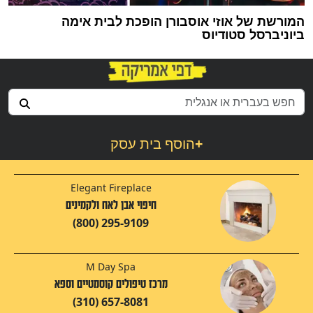
המורשת של אוזי אוסבורן הופכת לבית אימה
ביוניברסל סטודיוס
+
הוסף בית עסק
Elegant Fireplace
חיפוי אבן לאח ולקמינים
(800) 295-9109
M Day Spa
מרכז טיפולים קוסמטיים וספא
(310) 657-8081