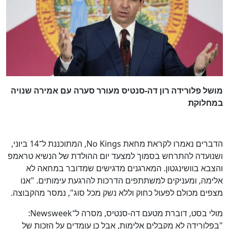
מושל פלורידה רון דה-סנטיס מעורר סערה עם אמירה שנויה
במחלוקת
הדברים נאמרו לקראת מחאת No Kings, המתוכננת ל־14 ביוני,
ושנועדה להתרחש בסמוך למצעד יום ההולדת של הנשיא טראמפ
והצבא בוושינגטון. המארגנים מדגישים שמדובר במחאה לא
אלימה, ומעניקים למשתתפים הדרכות להרגעת עימותים. "אנו
מצפים מכולם לפעול כחוק וללא נשק מכל סוג", נמסר מהקבוצה.
מולי בסט, דוברת מטעם דה-סנטיס, מסרה ל־Newsweek:
"בפלורידה לא מקבלים אלימות, אבל כן עומדים על הזכות של