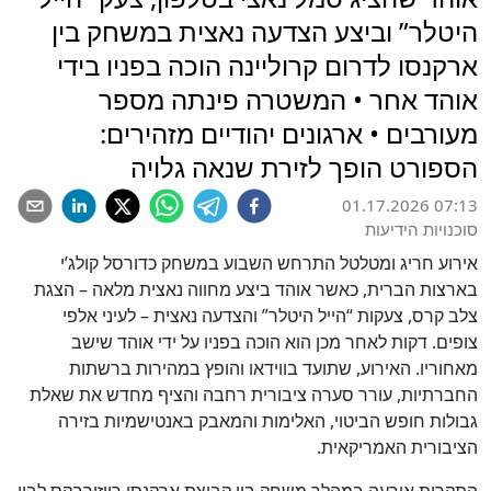
היטלר” וביצע הצדעה נאצית במשחק בין
ארקנסו לדרום קרוליינה הוכה בפניו בידי
אוהד אחר • המשטרה פינתה מספר
מעורבים • ארגונים יהודיים מזהירים:
הספורט הופך לזירת שנאה גלויה
01.17.2026 07:13
סוכנויות הידיעות
אירוע חריג ומטלטל התרחש השבוע במשחק כדורסל קולג’י
בארצות הברית, כאשר אוהד ביצע מחווה נאצית מלאה – הצגת
צלב קרס, צעקות “הייל היטלר” והצדעה נאצית – לעיני אלפי
צופים. דקות לאחר מכן הוא הוכה בפניו על ידי אוהד שישב
מאחוריו. האירוע, שתועד בווידאו והופץ במהירות ברשתות
החברתיות, עורר סערה ציבורית רחבה והציף מחדש את שאלת
גבולות חופש הביטוי, האלימות והמאבק באנטישמיות בזירה
הציבורית האמריקאית.