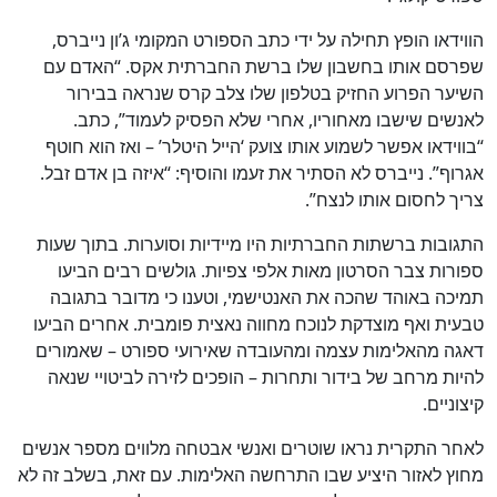
הווידאו הופץ תחילה על ידי כתב הספורט המקומי ג’ון נייברס,
שפרסם אותו בחשבון שלו ברשת החברתית אקס. “האדם עם
השיער הפרוע החזיק בטלפון שלו צלב קרס שנראה בבירור
לאנשים שישבו מאחוריו, אחרי שלא הפסיק לעמוד”, כתב.
“בווידאו אפשר לשמוע אותו צועק ‘הייל היטלר’ – ואז הוא חוטף
אגרוף”. נייברס לא הסתיר את זעמו והוסיף: “איזה בן אדם זבל.
צריך לחסום אותו לנצח”.
התגובות ברשתות החברתיות היו מיידיות וסוערות. בתוך שעות
ספורות צבר הסרטון מאות אלפי צפיות. גולשים רבים הביעו
תמיכה באוהד שהכה את האנטישמי, וטענו כי מדובר בתגובה
טבעית ואף מוצדקת לנוכח מחווה נאצית פומבית. אחרים הביעו
דאגה מהאלימות עצמה ומהעובדה שאירועי ספורט – שאמורים
להיות מרחב של בידור ותחרות – הופכים לזירה לביטויי שנאה
קיצוניים.
לאחר התקרית נראו שוטרים ואנשי אבטחה מלווים מספר אנשים
מחוץ לאזור היציע שבו התרחשה האלימות. עם זאת, בשלב זה לא