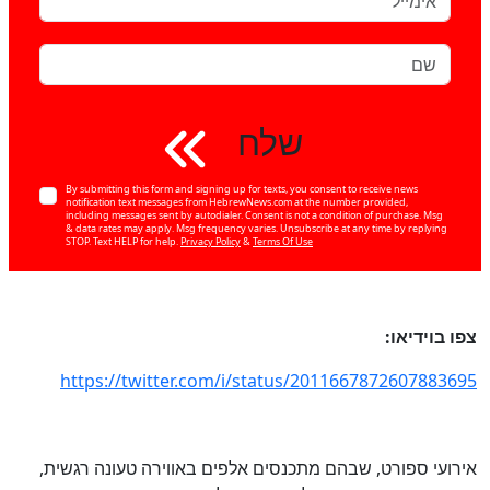
שלח
By submitting this form and signing up for texts, you consent to receive news
notification text messages from HebrewNews.com at the number provided,
including messages sent by autodialer. Consent is not a condition of purchase. Msg
& data rates may apply. Msg frequency varies. Unsubscribe at any time by replying
STOP. Text HELP for help.
Privacy Policy
&
Terms Of Use
צפו בוידיאו:
https://twitter.com/i/status/2011667872607883695
כן
אירועי ספורט, שבהם מתכנסים אלפים באווירה טעונה רגשית,
100
%