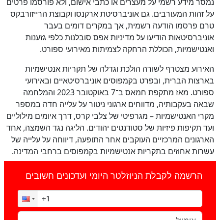
נמסר מידע רשמי על מעצרים או כתבי אישום, ולא פורסמו פרטים
על זהות המעורבים. גם אוניברסיטת ארקנסו וקבוצת הרייזורבקס
טרם פרסמו הודעה רשמית, אך במקרים דומים בעבר
אוניברסיטאות הודיעו על מדיניות אפס סובלנות כלפי גזענות
ואנטישמיות, הכוללת הרחקה לצמיתות מאירועי ספורט.
האירוע מצטרף לשורה הולכת וגדלה של תקריות אנטישמיות
בארצות הברית, ובפרט בקמפוסים אוניברסיטאיים ובאירועי
ספורט. מאז מתקפת חמאס ב־7 באוקטובר 2023 והמלחמה
שבאה בעקבותיה, מדווחים ארגוני ניטור על עלייה חדה במספר
מקרי האנטישמיות – מגרפיטי של צלבי קרס, דרך איומים מילוליים
ועד תקיפות פיזיות של סטודנטים יהודים. הליגה נגד השמצה, אחד
הארגונים המרכזיים העוקבים אחר התופעה, דיווחה על עלייה של
עשרות אחוזים בתקריות אנטישמיות בקמפוסים ברחבי המדינה.
הרשמה לקבלת הניוזלטר היומי ועדכונים חשובים