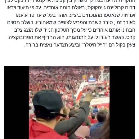
התקרית אירעה במהלך משחק בין קבוצת ארקנסו רייזורבקס לבין
דרום קרוליינה גיימקוקס, באולם הומה אוהדים. על פי תיעוד וידאו
ועדויות שנאספו מהנוכחים ביציע, אוהד בעל שיער פרוע עמד
לאורך זמן, סירב לשבת והפריע לצופים שמאחוריו. בשלב מסוים
הבחינו אותם אוהדים כי על מסך הטלפון הנייד שלו מוצג צלב
קרס. כאשר העירו לו על התנהגותו, הוא החריף את הפרובוקציה:
צעק בקול רם “הייל היטלר” וביצע הצדעה נאצית ברורה.