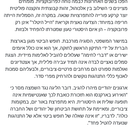
הפכו בשנים האחרונות לבמה נוחה לפרובוקציות. מומחים
מציינים כי השילוב בין אלכוהול, זהות קבוצתית והקצנה פוליטית
יוצר קרקע פורייה להתפרצויות שנאה. במקרה זה, הסמליות הייתה
חריפה במיוחד: הצדעה נאצית וקריאת “הייל היטלר” אינן רק
פרובוקציה – הן איום היסטורי טעון שמטרתו להפחיד ולבזות.
במישור המשפטי, הסוגיה מורכבת. חופש הביטוי מוגן בארצות
הברית על ידי התיקון הראשון לחוקה, אך הוא אינו כולל איומים
ישירים או “דברי לחימה” שעלולים להוביל לאלימות מיידית. הצגת
סמלים נאציים לבדה אינה תמיד עבירה פלילית, אך אצטדיונים
ואולמות ספורט הם מרחבים פרטיים-ציבוריים, ולבעליהם סמכות
לאכוף כללי התנהגות נוקשים ולהרחיק מפרי סדר.
ארגונים יהודיים מיהרו להגיב. דובר הליגה נגד השמצה מסר כי
“האירוע בארקנסו הוא תזכורת כואבת לכך שאנטישמיות אינה
תופעה שולית או היסטורית. היא מתפרצת באור יום, במקומות
ציבוריים, ומאיימת על תחושת הביטחון של יהודים ושל החברה
כולה”. לדבריו, “זו אינה שאלה של חופש ביטוי אלא של התנהגות
שנועדה להטיל פחד”.