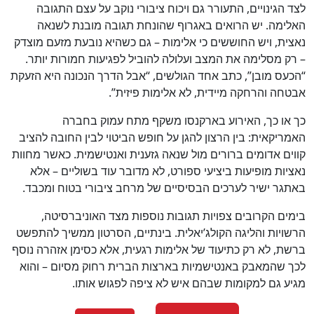
לצד הגינויים, התעורר גם ויכוח ציבורי נוקב על עצם התגובה
האלימה. יש הרואים באגרוף שהונחת תגובה מובנת לשנאה
נאצית, ויש החוששים כי אלימות – גם כשהיא נובעת מזעם מוצדק
– רק מסלימה את המצב ועלולה להוביל לפגיעות חמורות יותר.
“הכעס מובן”, כתב אחד הגולשים, “אבל הדרך הנכונה היא הזעקת
אבטחה והרחקה מיידית, לא אלימות פיזית”.
כך או כך, האירוע בארקנסו משקף מתח עמוק בחברה
האמריקאית: בין הרצון להגן על חופש הביטוי לבין החובה להציב
קווים אדומים ברורים מול שנאה גזענית ואנטישמית. כאשר מחוות
נאציות מופיעות ביציעי ספורט, לא מדובר עוד בשוליים – אלא
באתגר ישיר לערכים הבסיסיים של מרחב ציבורי בטוח ומכבד.
בימים הקרובים צפויות תגובות נוספות מצד האוניברסיטה,
הרשויות והליגה הקולג’יאלית. בינתיים, הסרטון ממשיך להתפשט
ברשת, לא רק כתיעוד של אלימות רגעית, אלא כסימן אזהרה נוסף
לכך שהמאבק באנטישמיות בארצות הברית רחוק מסיום – והוא
מגיע גם למקומות שבהם איש לא ציפה לפגוש אותו.