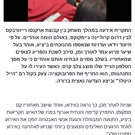
התקרית אירעה במהלך משחק בין קבוצת ארקנסו רייזורבקס
לבין דרום קרוליינה גיימקוקס, באולם הומה אוהדים. על פי
תיעוד וידאו ועדויות שנאספו מהנוכחים ביציע, אוהד בעל
שיער פרוע עמד לאורך זמן, סירב לשבת והפריע לצופים
שמאחוריו. בשלב מסוים הבחינו אותם אוהדים כי על מסך
הטלפון הנייד שלו מוצג צלב קרס. כאשר העירו לו על
התנהגותו, הוא החריף את הפרובוקציה: צעק בקול רם “הייל
היטלר” וביצע הצדעה נאצית ברורה.
שניות לאחר מכן, כך נראה בווידאו, אוהד שישב מאחוריו קם
ממקומו, התפרץ קדימה והנחית אגרוף בפניו של האיש. הקריאות
ביציע, התנועה המבוהלת והגעת אנשי האבטחה הפכו את האירוע
לאחד הרגעים האלימים והטעונים ביותר שנראו לאחרונה באירוע
ספורט קולג’י.