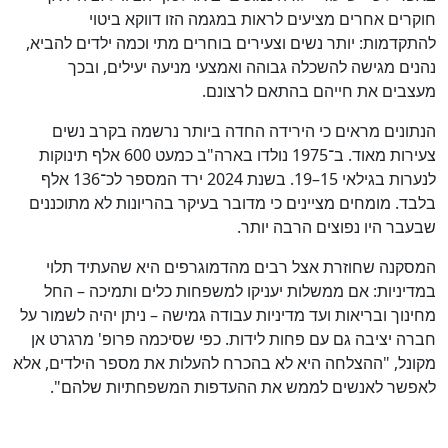
חוקרים אחרים מציעים לראות במגמה הזו דווקא ביטוי
להתקדמות: יותר נשים וצעירים בוחרים מתי וכמה ילדים להביא,
נהנים מגישה להשכלה גבוהה ואמצעי מניעה יעילים, ובכך
מעצבים את חייהם בהתאם לרצונם.
הנתונים מראים כי הירידה החדה ביותר נרשמה בקרב נשים
צעירות מאוד. ב־1975 נולדו בארה"ב כמעט 600 אלף תינוקות
לנערות בגילאי 15–19. בשנת 2024 ירד המספר לכ־136 אלף
בלבד. מומחים מציינים כי מדובר בעיקר בהריונות לא מתוכננים
שבעבר היו נפוצים הרבה יותר.
המסקנה שחוזרת אצל רבים מהדמוגרפים היא שהעתיד תלוי
במדיניות: אם ממשלות יעניקו למשפחות כלים ותמיכה – החל
מחינוך ובריאות ועד מדיניות עבודה גמישה – ניתן יהיה לשמור על
חברה יציבה גם עם פחות לידות. כפי שסיכמה פרופ' מרגרט אן
מקונל, "ההצלחה היא לא בהכרח להעלות את מספר הילדים, אלא
לאפשר לאנשים לממש את ההעדפות המשפחתיות שלהם".