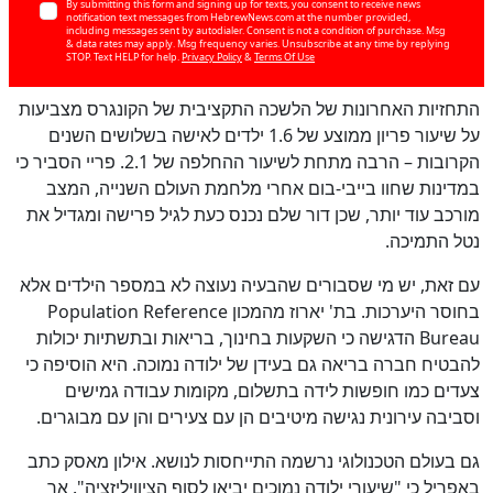
By submitting this form and signing up for texts, you consent to receive news
notification text messages from HebrewNews.com at the number provided,
including messages sent by autodialer. Consent is not a condition of purchase. Msg
& data rates may apply. Msg frequency varies. Unsubscribe at any time by replying
STOP. Text HELP for help.
Privacy Policy
&
Terms Of Use
התחזיות האחרונות של הלשכה התקציבית של הקונגרס מצביעות
על שיעור פריון ממוצע של 1.6 ילדים לאישה בשלושים השנים
הקרובות – הרבה מתחת לשיעור ההחלפה של 2.1. פריי הסביר כי
במדינות שחוו בייבי-בום אחרי מלחמת העולם השנייה, המצב
מורכב עוד יותר, שכן דור שלם נכנס כעת לגיל פרישה ומגדיל את
נטל התמיכה.
עם זאת, יש מי שסבורים שהבעיה נעוצה לא במספר הילדים אלא
בחוסר היערכות. בת' יארוז מהמכון Population Reference
Bureau הדגישה כי השקעות בחינוך, בריאות ובתשתיות יכולות
כן
להבטיח חברה בריאה גם בעידן של ילודה נמוכה. היא הוסיפה כי
100
%
צעדים כמו חופשות לידה בתשלום, מקומות עבודה גמישים
וסביבה עירונית נגישה מיטיבים הן עם צעירים והן עם מבוגרים.
גם בעולם הטכנולוגי נרשמה התייחסות לנושא. אילון מאסק כתב
באפריל כי "שיעורי ילודה נמוכים יביאו לסוף הציוויליזציה". אך