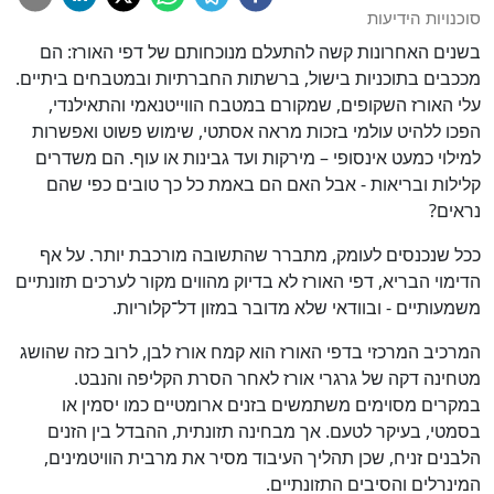
סוכנויות הידיעות
בשנים האחרונות קשה להתעלם מנוכחותם של דפי האורז: הם
מככבים בתוכניות בישול, ברשתות החברתיות ובמטבחים ביתיים.
עלי האורז השקופים, שמקורם במטבח הווייטנאמי והתאילנדי,
הפכו ללהיט עולמי בזכות מראה אסתטי, שימוש פשוט ואפשרות
למילוי כמעט אינסופי – מירקות ועד גבינות או עוף. הם משדרים
קלילות ובריאות - אבל האם הם באמת כל כך טובים כפי שהם
נראים?
ככל שנכנסים לעומק, מתברר שהתשובה מורכבת יותר. על אף
הדימוי הבריא, דפי האורז לא בדיוק מהווים מקור לערכים תזונתיים
משמעותיים - ובוודאי שלא מדובר במזון דל־קלוריות.
המרכיב המרכזי בדפי האורז הוא קמח אורז לבן, לרוב כזה שהושג
מטחינה דקה של גרגרי אורז לאחר הסרת הקליפה והנבט.
במקרים מסוימים משתמשים בזנים ארומטיים כמו יסמין או
בסמטי, בעיקר לטעם. אך מבחינה תזונתית, ההבדל בין הזנים
הלבנים זניח, שכן תהליך העיבוד מסיר את מרבית הוויטמינים,
המינרלים והסיבים התזונתיים.