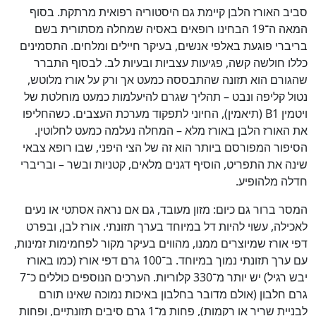
סביב האורז הלבן קיימת גם היסטוריה רפואית מרתקת. בסוף
המאה ה־19 הבחינו רופאים באסיה שמחלה מסתורית בשם
בריברי פוגעת באלפי אנשים, בעיקר חיילים ומלחים. התסמינים
כללו חולשה קשה, פגיעות עצביות ובעיות לב. לבסוף התברר
שהגורם הוא תזונה שהתבססה כמעט אך ורק על אורז מלוטש,
נטול קליפה ונבט – תהליך שגרם להיעלמות כמעט מוחלטת של
ויטמין B1 (תיאמין), החיוני לתפקוד מערכת העצבים. כשהחליפו
את האורז הלבן באורז מלא – המחלה נעלמה כמעט לחלוטין.
הסיפור המפורסם ביותר הוא זה של הצי היפני, שבו רופא צבאי
שינה את התפריט, הוסיף דגנים מלאים, קטניות ובשר – ובריברי
חדלה מלהופיע.
המסר ברור גם כיום: מזון מעובד, גם אם נראה אסתטי או נעים
לאכילה, עשוי להיות דל במיוחד בערך תזונתי. אורז לבן, ובפרט
דפי אורז שמיוצרים ממנו, מהווים בעיקר מקור לפחמימות זמינות,
עם ערך תזונתי נמוך במיוחד. ב־100 גרם דפי אורז (כמו באורז
יבש רגיל) יש יותר מ־330 קלוריות. הערכים הנוספים כוללים כ־7
גרם חלבון (אולם מדובר בחלבון באיכות נמוכה שאינו תורם
לבניית שריר או רקמות), פחות מ־1 גרם סיבים תזונתיים, ופחות