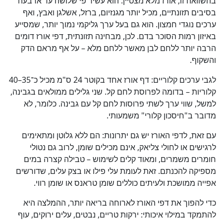
בהשוואה זו, אורז מלא מצטיין: הוא עשיר פי שלושה עד ארבעה
בסיבים תזונתיים, מכיל יותר מגנזיום, ברזל, אשלגן ואבץ, ואף
ערכים נוגדי חמצון. הוא גם בעל ערך גליקמי נמוך יותר, שמסייע
כן
באיזון רמות הסוכר בדם. לכן, מבחינה תזונתית, דפי אורז דומים
100
%
הרבה יותר ללחם לבן מאשר ללחם מלא – על אף מראם הדק
והשקוף.
לגבי ערכים קלוריים: דף אורז אחד בקוטר 24 ס"מ מכיל כ־35–40
קלוריות – בדומה לפרוסת לחם קל. שני גלילים ממולאים בגבינה,
למשל, שווי ערך לשתי פרוסות לחם קל עם גבינה. כלומר, לא
מדובר ב"חיסכון קלורי" משמעותי.
עם זאת, לדפי האורז יש גם יתרונות: הם ללא גלוטן ומתאימים
לרגישים או לחולי צליאק, אינם מכילים שומן, לרוב גם נטולי
חומרים משמרים, ומאוד קלים לשימוש – טבילה קצרה במים
מספיקה להכנתם. זאת לעומת עלי פילו או בצק עלים, שדורשים
אפייה ממושכת ולעיתים כוללים שומן טראנס או שומן רווי.
כדי להפוך את דפי האורז לארוחה בריאה יותר, ההמלצה היא
להתמקד במילוי איכותי: ירקות טריים, נבטים, עלים ירוקים, עוף