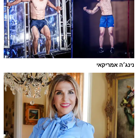
נינג׳ה אמריקאי