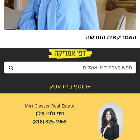
האמריקאית החדשה
+
הוסף בית עסק
Miri Glasser Real Estate
מירי גלזר- נדל"ן
(818) 825-1969